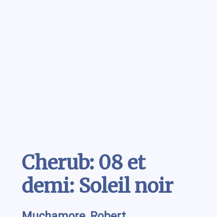
Contenu
Cherub: 08 et
demi: Soleil noir
Muchamore, Robert