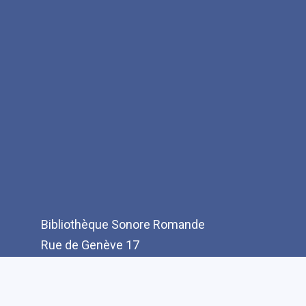
Bibliothèque Sonore Romande
Rue de Genève 17
CH-1003 Lausanne
T: +41(0)21 321 10 10