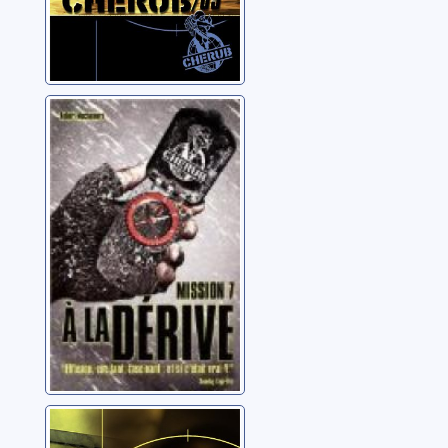
Cherub: 07: À la
dérive
Muchamore, Robert
Cherub: 08: Mad