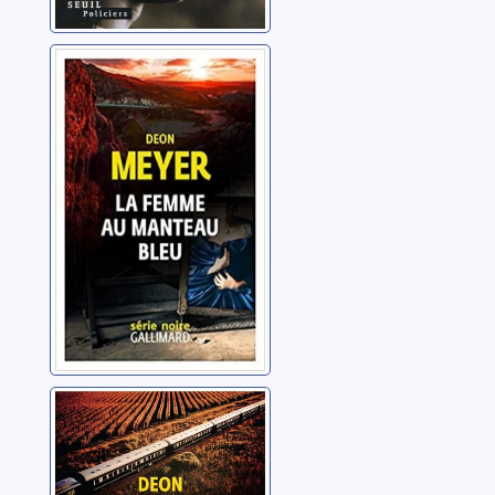
La femme au
manteau bleu
Meyer, Deon
La proie
Meyer, Deon