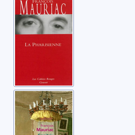
La pharisienne:
roman
Mauriac, François
Genitrix: roman
Mauriac, François