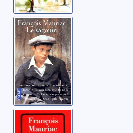
Le Sagouin
Mauriac, François
Thérèse
Desqueyroux