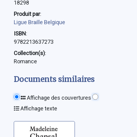
18298
Produit par
:
Ligue Braille Belgique
ISBN
:
9782213637273
Collection(s)
:
Romance
Documents similaires
Affichage des couvertures
Affichage texte
La femme à
l'écharpe: roman