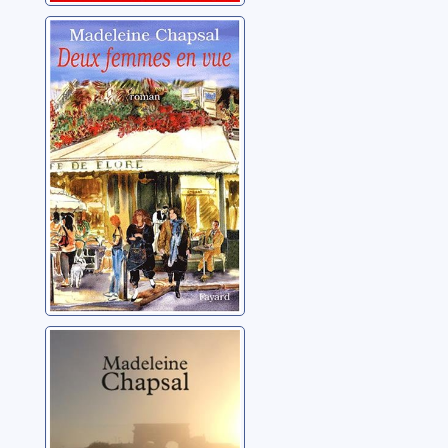
Deux femmes en
vue
Chapsal, Madeleine
Brume légère
sur notre amour
Chapsal, Madeleine