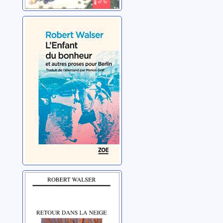
L'enfant du
bonheur et
autres proses
pour Berlin
Walser, Robert
Retour dans la
neige
Walser, Robert