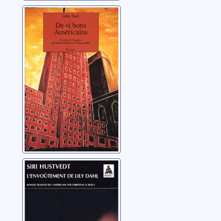
De si bons
Américains
Saul, John
L'envoûtement
de Lily Dahl:
roman
Hustvedt, Siri