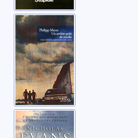
Un arrière-goût
de rouille
Meyer, Philipp
La ligne de
partage: roman
Evans, Nicholas