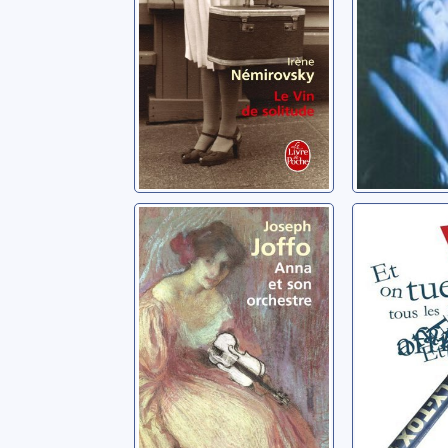
Anna et son
Et on tu
orchestre
les affr
Joffo, Joseph
Vian, Boris