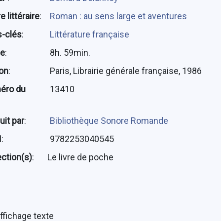
 littéraire
:
Roman : au sens large et aventures
-clés
:
Littérature française
ée
:
8h. 59min.
ion
:
Paris, Librairie générale française, 1986
éro du
13410
uit par
:
Bibliothèque Sonore Romande
N
:
9782253040545
ection(s)
:
Le livre de poche
ffichage texte