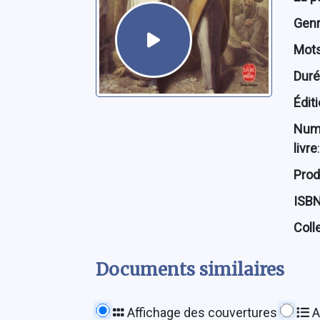
Genre
Mots
Dur
Édit
Num
livre
:
Prod
ISB
Coll
Documents similaires
Affichage des couvertures
A