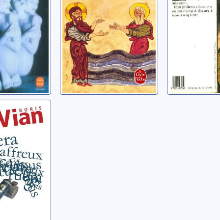
Decoin, Didier
era tous
eux