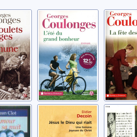
lets
L'été du grand
La fête d
e la
bonheur
écoles
e:
Coulonges, Georges
Coulonges, 
 Georges
 épouse
Jésus le Dieu qui
Comme u
 roman
riait: une histoire
au soleil
joyeuse du Christ
-Jean
Denuzière, M