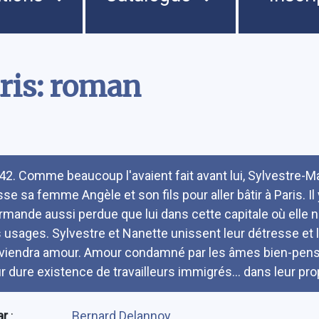
aris: roman
umé
42. Comme beaucoup l'avaient fait avant lui, Sylvestre-M
isse sa femme Angèle et son fils pour aller bâtir à Paris. I
rmande aussi perdue que lui dans cette capitale où elle ne 
s usages. Sylvestre et Nanette unissent leur détresse et la
viendra amour. Amour condamné par les âmes bien-pensa
ur dure existence de travailleurs immigrés... dans leur pro
ar
:
Bernard Delannoy