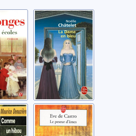
es
La dame en bleu:
roman
Georges
Châtelet, Noëlle
n hibou
Le peseur
d'âmes: roman
aurice
Castro, Eve de