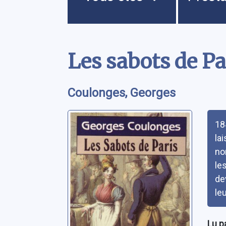
Contenu
Les sabots de P
Coulonges, Georges
Rés
18
la
no
le
de
le
Lu p