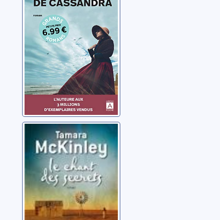
Cassandra
Jacobs, Anna
Le chant des
secrets
McKinley, Tamara