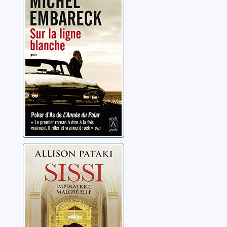
blanche
Embareck, Michel
Sissi: impératrice
malgré elle
Pataki, Allison