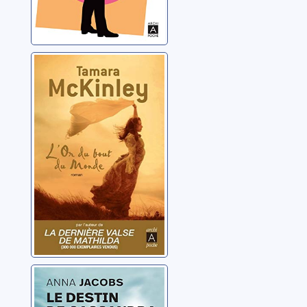
[Oceana]: [3]: L'or
du bout du
monde
McKinley, Tamara
Cassandra: 1: Le
destin de