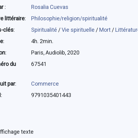
ar
:
Rosalia Cuevas
 littéraire
:
Philosophie/religion/spiritualité
-clés
:
Spiritualité
/
Vie spirituelle
/
Mort
/
Littératu
ée
:
4h. 2min.
ion
:
Paris, Audiolib, 2020
éro du
67541
uit par
:
Commerce
N
:
9791035401443
ffichage texte