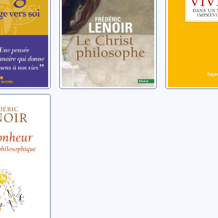
eur: un
phique
éric