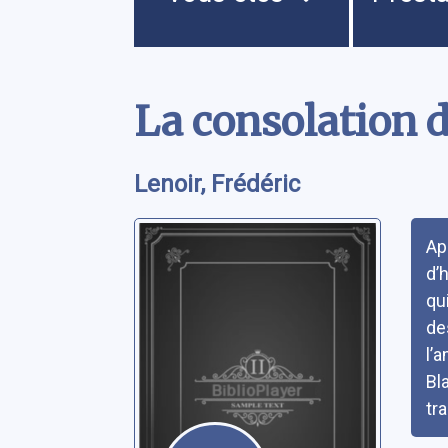
Contenu
La consolation d
Lenoir, Frédéric
Rés
Ap
d’
qu
de
l’
Bl
tr