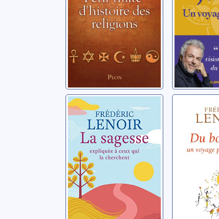
La sagesse
Du bonh
expliquée à ceux
voyage
qui la cherchent
philoso
Lenoir, Frédéric
Lenoir, Fréd