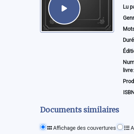
Lu p
Genre
Mots
Dur
Édit
Num
livre
:
Prod
ISB
Documents similaires
Affichage des couvertures
A