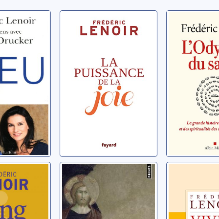
tretiens
La puissance de
L'odyssé
rie
la joie
sacré
Lenoir, Frédéric
Lenoir, Frédé
éric
n voyage
Le Christ
Vivre !: 
philosophe
monde
imprévisi
éric
Lenoir, Frédéric
Lenoir, Frédé