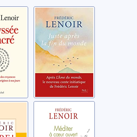
e du
Juste après la fin
du monde
ric
Lenoir, Frédéric
dans un
Méditer à cœur
ouvert
ble
Lenoir, Frédéric
ric