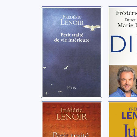
Petit traité de vie
Dieu: en
intérieure
avec Ma
Drucker
Lenoir, Frédéric
Lenoir, Fréd
Petit traité
Jung: u
d'histoire des
vers soi
religions
Lenoir, Fréd
Lenoir, Frédéric