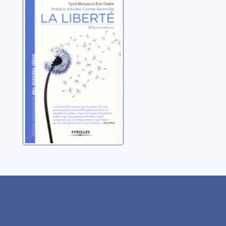
La liberté:
d'Epicure à
Sartre
Morana, Cyril