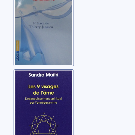
sagesse du
Kornfield, Jack
coeur se
développe sur la
voie spirituelle
Les 9 visages de
l'âme:
l'épanouissement
spirituel par
Maitri, Sandra
l'ennéagramme