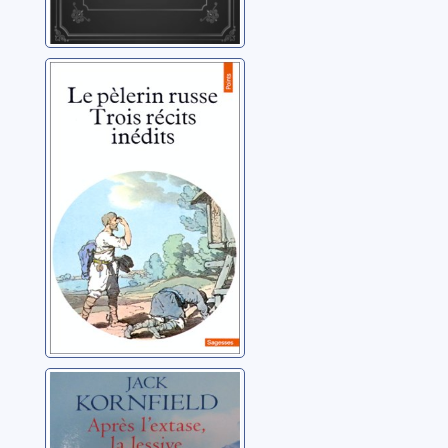
Le Pèlerin russe:
trois récits
inédits
Abbaye Notre-Dame-
de-Bellefontaine
(Bégrolles-en-Mauges,
Maine-et-Loire ;
1817-.... )
Après l'extase, la
lessive:
comment la