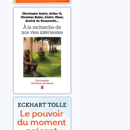
À la recherche
de nos vies
intérieures
Collectif
Le pouvoir du
moment présent
: guide d'éveil
spirituel
Tolle, Eckhart