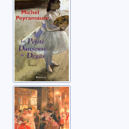
La petite
danseuse de
Degas: roman
Peyramaure, Michel
L'ancien régime:
[1]: Les bals de
Versailles
Peyramaure, Michel