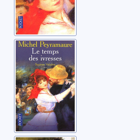
Suzanne
Valadon: 02: Le
temps des
ivresses
Peyramaure, Michel