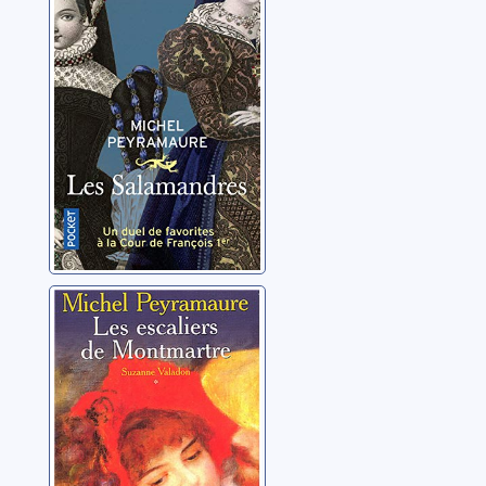
salamandres: un
duel de favorites
à la cour de
Peyramaure, Michel
François Ier
Suzanne
Valadon: 01: Les
escaliers de
Montmartre
Peyramaure, Michel