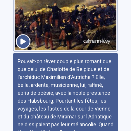
Résumé
Pouvait-on rêver couple plus romantique
que celui de Charlotte de Belgique et de
l'archiduc Maximilien d'Autriche ? Elle,
belle, ardente, musicienne, lui, raffiné,
épris de poésie, avec la noble prestance
des Habsbourg. Pourtant les fêtes, les
voyages, les fastes de la cour de Vienne
et du château de Miramar sur l'Adriatique
ne dissipaient pas leur mélancolie. Quand