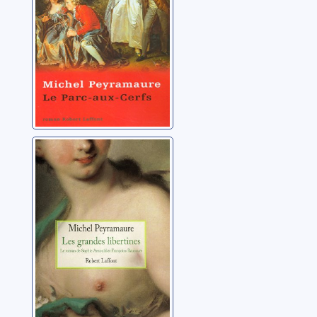
Les grandes
libertines: le
roman de Sophie
Arnould et
Peyramaure, Michel
Françoise
Raucourt