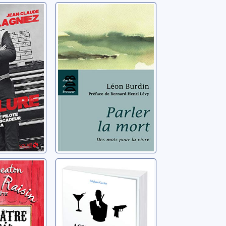
Parler la mort:
des mots pour la
n-Claude
vivre
Burdin, Léon
aisin
Agir et penser
[25]: Au
comme James
e soir
Bond
Garnier, Stéphane