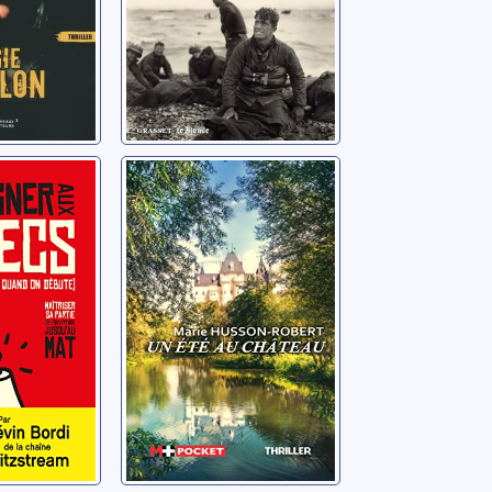
ux
Un été au
(même
château
Husson-Robert, Marie
 sa
re
 mat