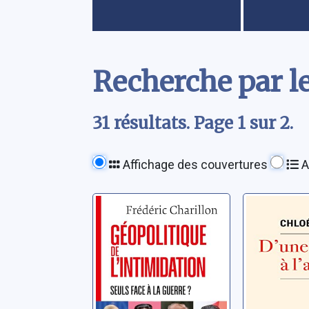
Contenu
Recherche par le
31 résultats. Page 1 sur 2.
Affichage des couvertures
A
Géopolitique de
D'une g
l'intimidation:
l'autre: 
seuls face à la
face à s
guerre ?
Charillon, Frédéric
Ridel, Chlo