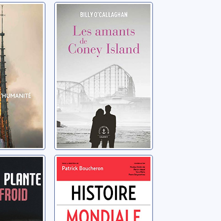
me de
Les amants de
té
Coney Island
n
O'Callaghan, Billy
roid
Histoire
mondiale de la
nda
France
Boucheron, Patrick