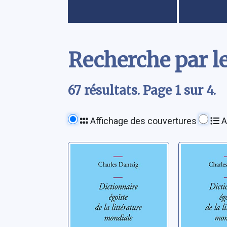
Contenu
Recherche par le
67 résultats. Page 1 sur 4.
Affichage des couvertures
A
Dictionnaire
Dictionn
égoïste de la
égoïste 
littérature
littératu
mondiale - cd1
mondial
Dantzig, Charles
Dantzig, Ch