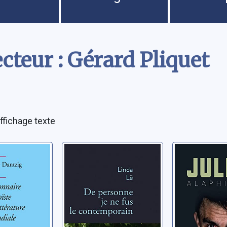
cteur : Gérard Pliquet
ffichage texte
aire
De personne je
Mon anné
de la
ne fus le
en-ciel
re
contemporain
Alaphilippe, 
e - cd2
arles
Lê, Linda