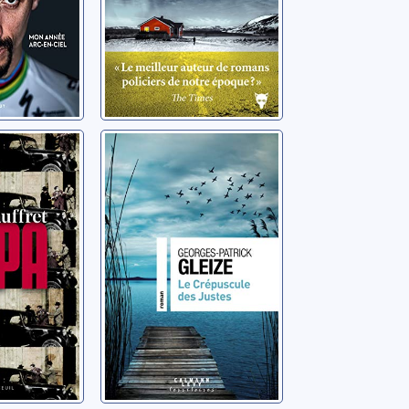
Le crépuscule
des Justes
is
Gleize, Georges-Patrick