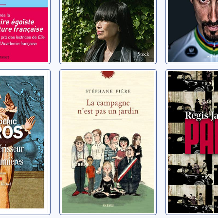
isseur
La campagne
Papa
ières
n'est pas un
Jauffret, Rég
jardin
ric
Fière, Stéphane