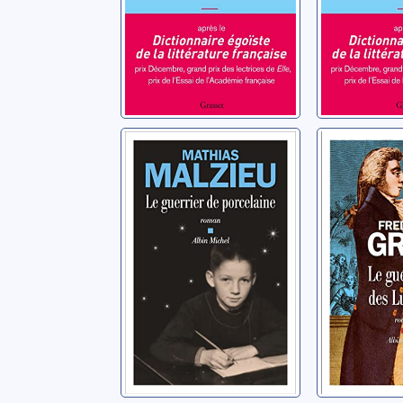
Le guerrier de
Le guér
porcelaine
des Lum
Malzieu, Mathias
Gros, Frédé