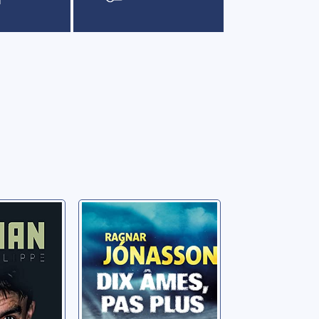
e arc-
Dix âmes, pas
plus
Julian
Ragnar Jonasson