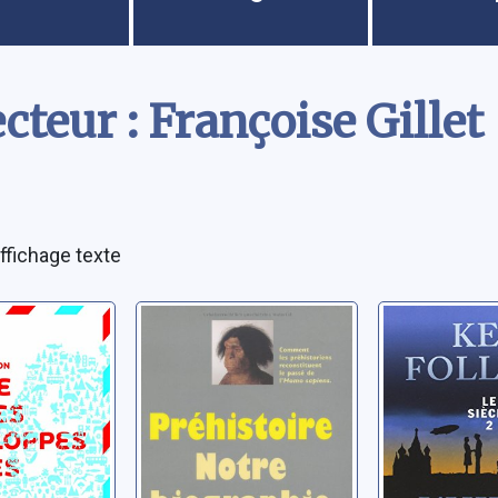
cteur : Françoise Gillet
ffichage texte
etites
Préhistoire: notre
Le siècle:
pes
biographie
L'hiver d
monde [2
Renfrew, Colin
Maureen
Follett, Ken