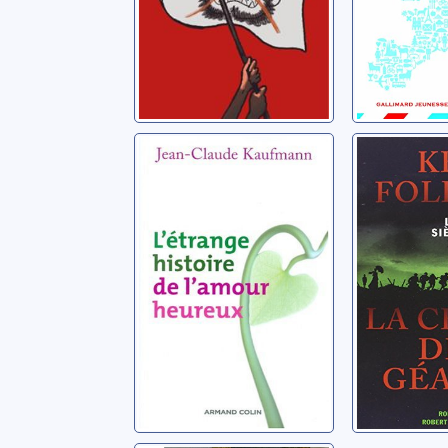
L'étrange
Le siècle
histoire de
chute d
l'amour heureux
[2 CDs]
Kaufmann, Jean-
Follett, Ken
Claude