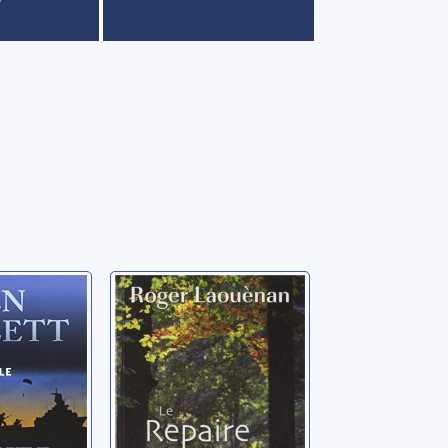
 02:
Le repaire du
u
papillon
 CDs]
Laouènan, Roger