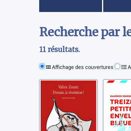
Contenu
Recherche par le
11 résultats.
Affichage des couvertures
A
Demain, la
Treize p
révolution
envelop
bleues
Zenatti, Valérie
Johnson, 