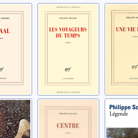
Les voyageurs
Une vie d
du temps: roman
roman
lippe
Sollers, Philippe
Sollers, Phil
tions: à
Centre
Légende
les textes
Sollers, Philippe
Sollers, Phil
lippe