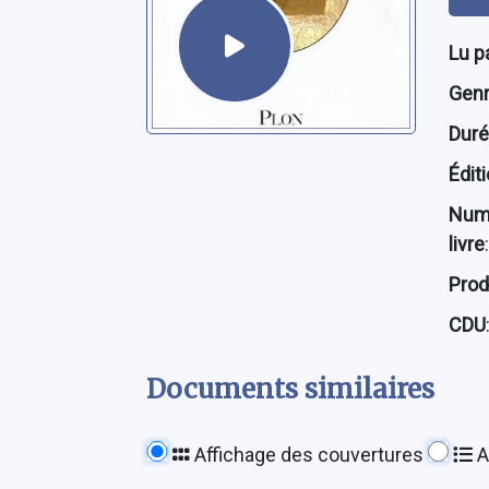
Lu p
Genre
Dur
Édit
Num
livre
:
Prod
CDU
Documents similaires
Affichage des couvertures
A