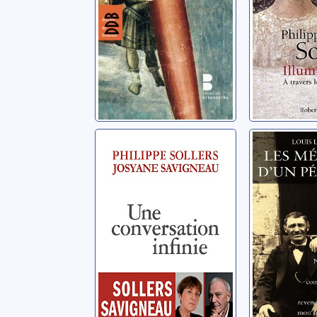
Une
Les mém
conversation
d'un pé
infinie
Levesque, 
Sollers, Philippe