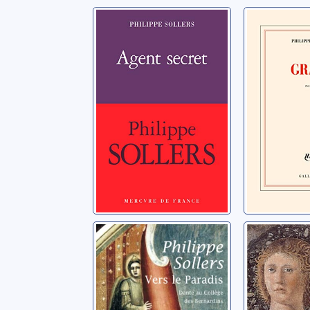
Agent secret
Graal
Sollers, Philippe
Sollers, Phi
Vers le Paradis:
Illumina
Dante au Collège
travers 
des Bernardins
sacrés
Sollers, Philippe
Sollers, Phi