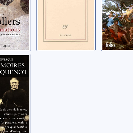
oires
quenot
Louis