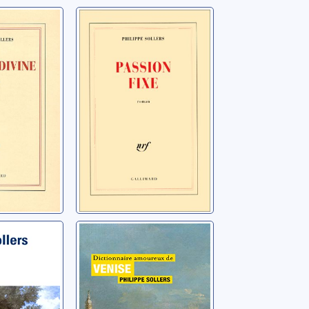
ivine:
Passion fixe
Sollers, Philippe
ippe
Dictionnaire
amoureux de
ippe
Venise
Sollers, Philippe