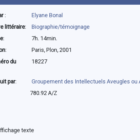
ar
:
Elyane Bonal
 littéraire
:
Biographie/témoignage
ée
:
7h. 14min.
ion
:
Paris, Plon, 2001
éro du
18227
uit par
:
Groupement des Intellectuels Aveugles ou
:
780.92 A/Z
ffichage texte