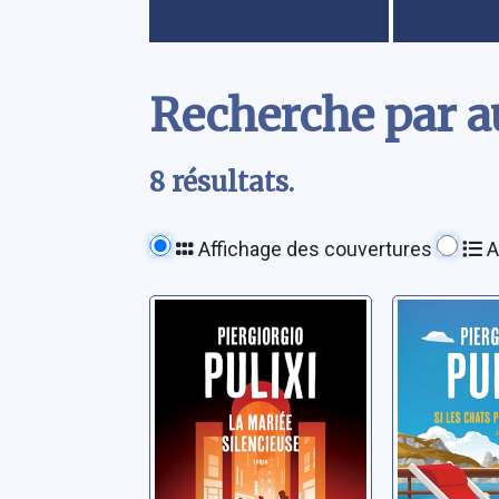
Contenu
Recherche par au
8 résultats.
Affichage des couvertures
A
La mariée
Si les c
silencieuse
pouvaien
Pulixi, Piergiorgio
Pulixi, Pier