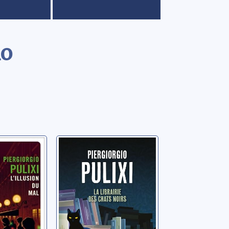
io
êtes
La librairie des
Mara:
chats noirs
sion du
Pulixi, Piergiorgio
orgio