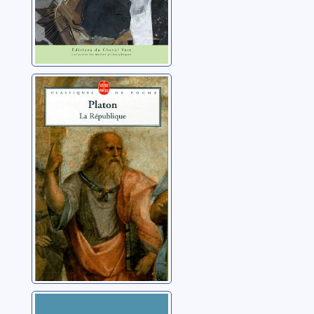
La République
Platon (0427?-0348?
av. J.-C.)
Apologie de