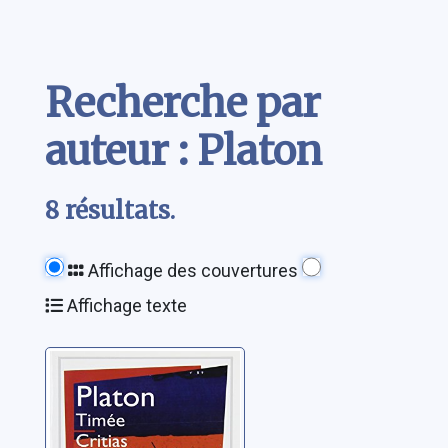
Contenu
Recherche par
auteur : Platon
8 résultats.
Affichage des couvertures
Affichage texte
Timée. Critias
Platon