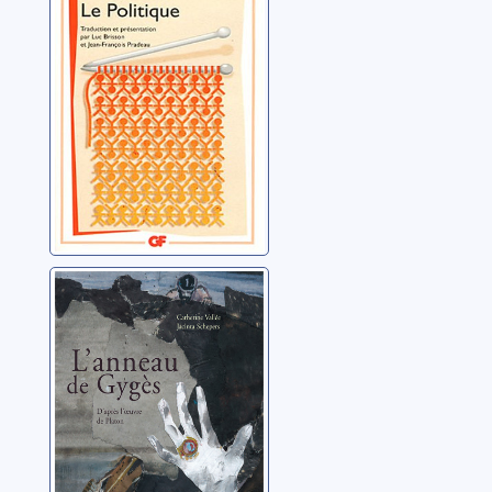
L'anneau
magique de
Gygès
Platon (0427?-0348?
av. J.-C.)