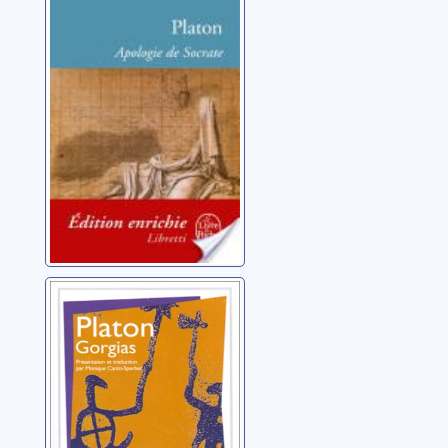
Socrate ; Criton ;
Phédon
Platon (0427?-0348?
av. J.-C.)
Gorgias
Platon (0427?-0348?
av. J.-C.)