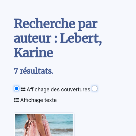
Contenu
Recherche par
auteur : Lebert,
Karine
7 résultats.
Affichage des couvertures
Affichage texte
Les amants de
l'été 44: 02: Pour
l'amour de