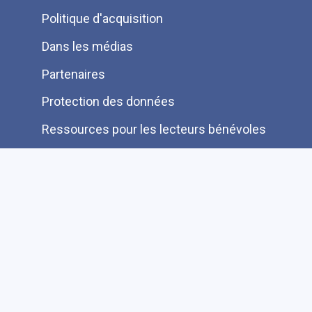
de
Politique d'acquisition
page
Dans les médias
Partenaires
Protection des données
Ressources pour les lecteurs bénévoles
Information aux auteurs et éditeurs
Je cherche une autre information FAQ
Suivez-nous sur les réseaux sociaux