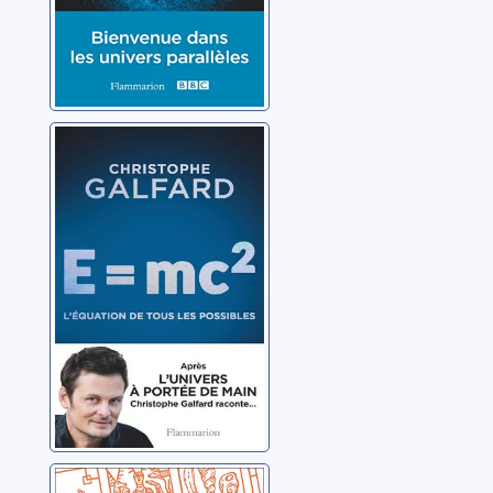
E = mc2:
l'équation de
tous les
possibles
Galfard, Christophe
Trésors: les