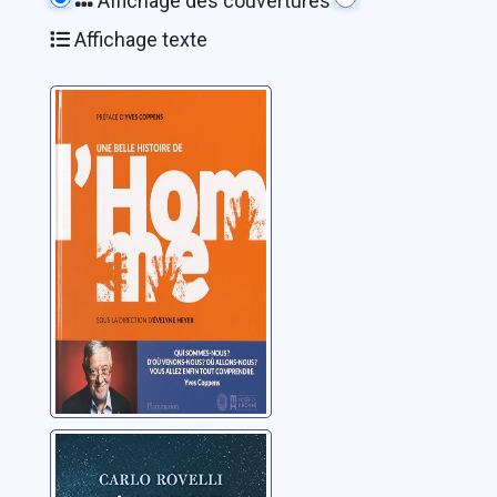
Affichage des couvertures
Affichage texte
Une belle
histoire de
l'homme
Heyer, Evelyne
L'ordre du temps
Rovelli, Carlo