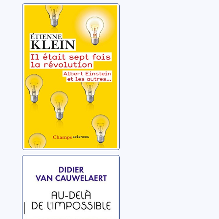
Il était sept fois
la révolution:
Albert Einstein et
les autres...
Klein, Étienne
Au-delà de
l'impossible
Van Cauwelaert, Didier