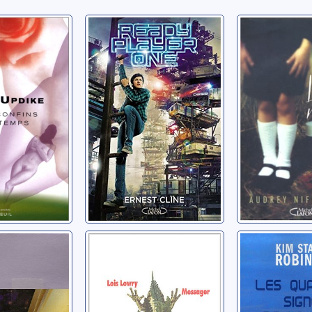
fins du
Ready player one
Le temps 
roman
rien: [ro
Cline, Ernest
hn
Niffenegger,
ie divine:
Messager
Les quar
signes de
Lowry, Lois
pluie: ro
 Kindred
Robinson, Ki