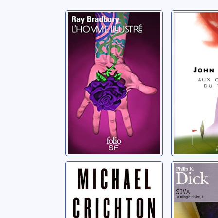
L'homme Illustré
Aux con
temps: 
Bradbury, Ray
Updike, Jo
Next: roman
La trilog
01: SIVA
Crichton, Michael
Dick, Philip