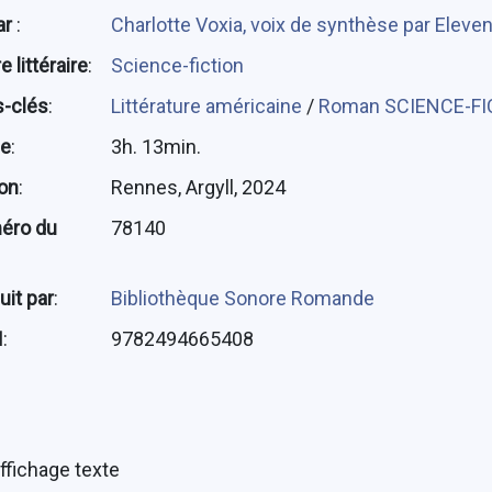
ar
:
Charlotte Voxia, voix de synthèse par Eleve
 littéraire
:
Science-fiction
-clés
:
Littérature américaine
/
Roman SCIENCE-FI
ée
:
3h. 13min.
ion
:
Rennes, Argyll, 2024
éro du
78140
uit par
:
Bibliothèque Sonore Romande
N
:
9782494665408
ffichage texte