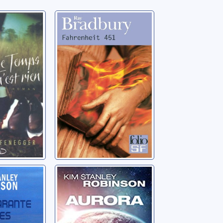
n'est
Fahrenheit 451
man]
Bradbury, Ray
 Audrey
ante
Aurora
 la
Robinson, Kim Stanley
man
m Stanley