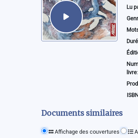
Lu p
Genre
Mots
Dur
Édit
Num
livre
:
Prod
ISB
Documents similaires
Affichage des couvertures
A