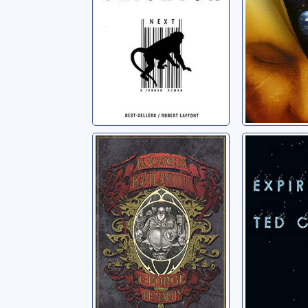
Le voyage de
Expirati
Haviland Tuf
Chiang, Te
Martin, George R.R.