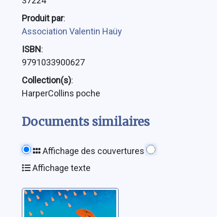
37224
Produit par
:
Association Valentin Haüy
ISBN
:
9791033900627
Collection(s)
:
HarperCollins poche
Documents similaires
Affichage des couvertures
Affichage texte
La crêperie des
petits miracles