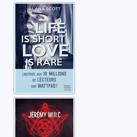
Life is short, love
is rare
Scott, Alana
666
Wulc, Jérémy