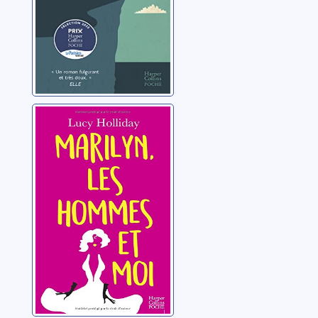
Marilyn, les
hommes et moi
Holliday, Lucy