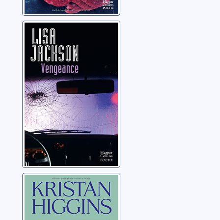
Vengeance
Jackson, Lisa
Un grand amour
peut en cacher
un autre