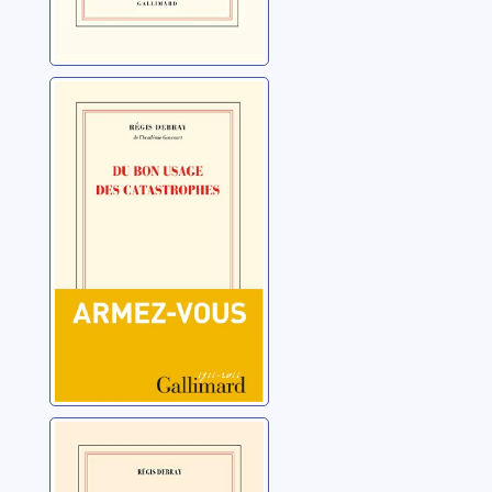
Du bon usage
des catastrophes
Debray, Régis
Du génie
français