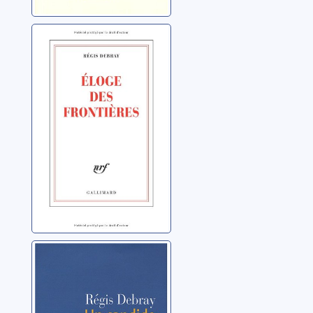
Éloge des
frontières
Debray, Régis
Un candide en
Terre sainte
Debray, Régis