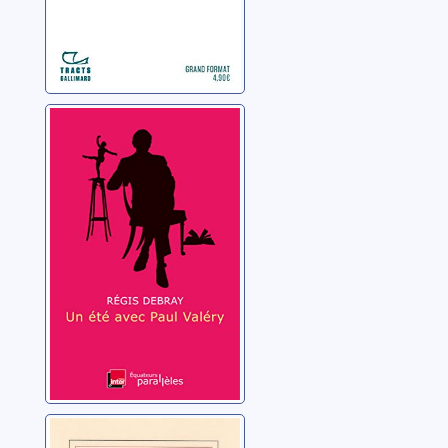
Un été avec Paul
Valéry
Debray, Régis
Civilisation: