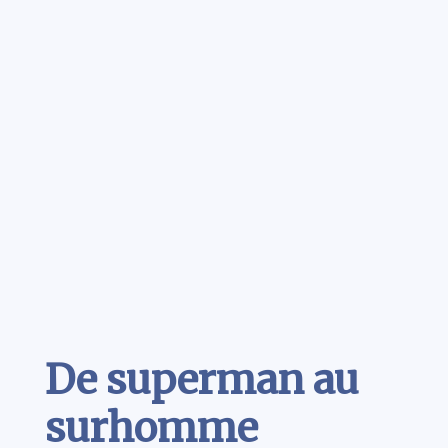
Contenu
De superman au
surhomme