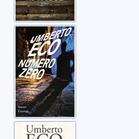
Numéro zéro:
roman
Eco, Umberto
Construire
l'ennemi et