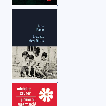
Les os des filles
Papin, Line
Pleurer au
supermarché
Zauner, Michelle