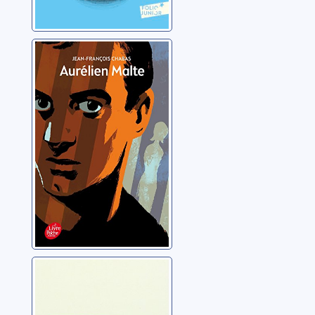
Aurélien Malte
Chabas, Jean-François
Une bouteille
dans la mer de
Gaza