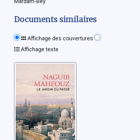
Mardam-Bey
Documents similaires
Affichage des couvertures
Affichage texte
[Trilogie du
Caire]: [03]: Le
jardin du passé
Mahfouz, Naguib