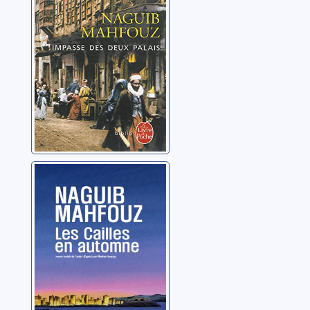
deux palais
Mahfouz, Naguib
Les cailles en
automne
Mahfouz, Naguib