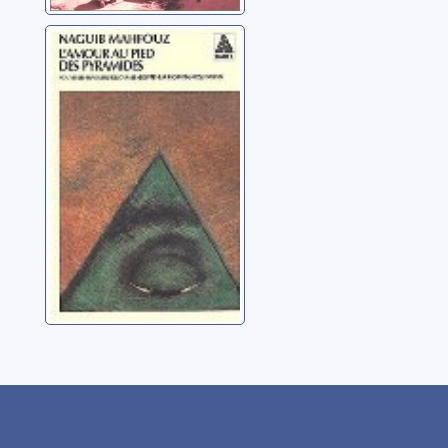
L'amour au pied
des pyramides
Mahfouz, Naguib