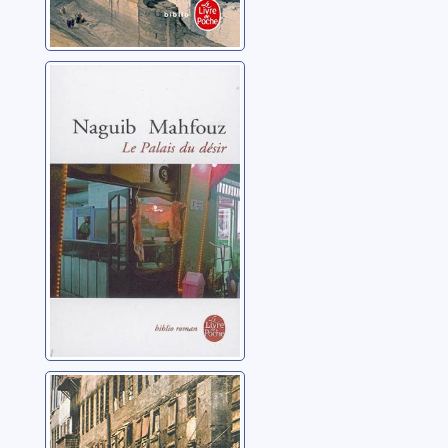
[Trilogie du
Caire]: [02]: Le
Palais du désir
Mahfouz, Naguib
[Trilogie du
Caire]: [01]:
Impasse des