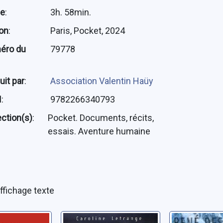
ée
:
3h. 58min.
ion
:
Paris, Pocket, 2024
éro du
79778
uit par
:
Association Valentin Haüy
N
:
9782266340793
ection(s)
:
Pocket. Documents, récits,
essais. Aventure humaine
ffichage texte
s:
Kilimandjaro,
342 heur