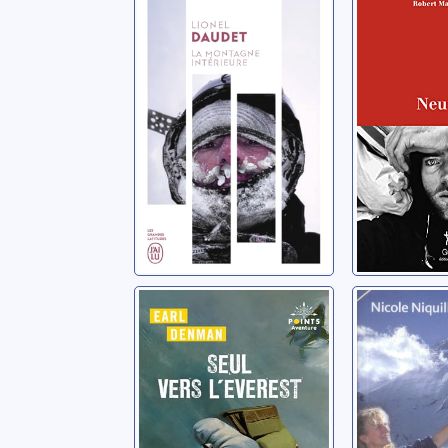
intérieure
expéditi
l'Everes
Daudet, Lionel
Anderson, 
Seul vers
Et souda
l'Everest
montag
le ciel
Denman, Earl
Niquille, Ni