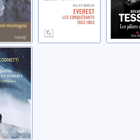
mais
e le
aolo