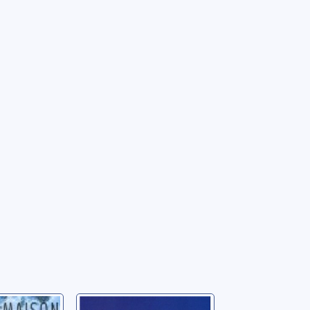
es dans
Alpissima