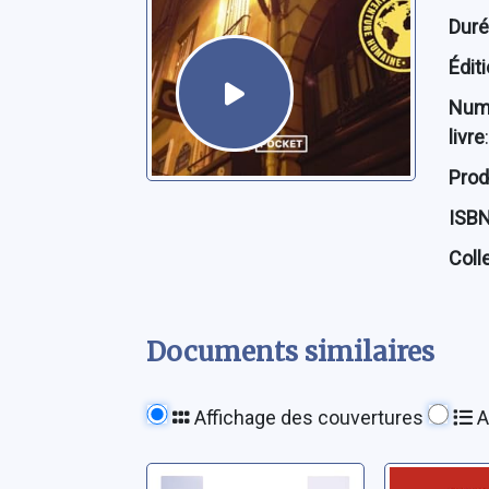
Dur
Édit
Num
livre
:
Prod
ISB
Coll
Documents similaires
Affichage des couvertures
A
La montagne
Neuf vie