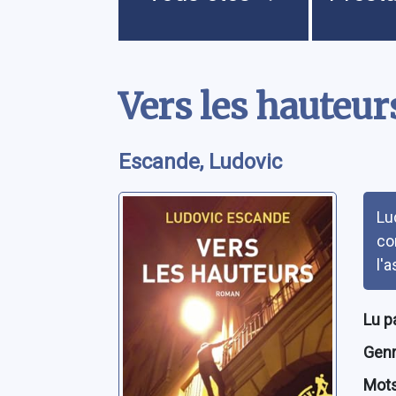
Contenu
Vers les hauteur
Escande, Ludovic
Rés
Lu
co
l'
Lu p
Genre
Mots