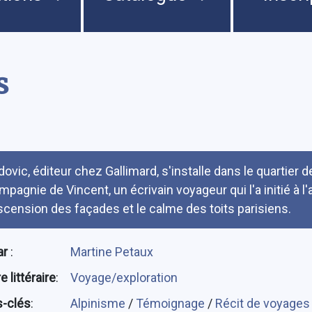
s
umé
dovic, éditeur chez Gallimard, s'installe dans le quartier
mpagnie de Vincent, un écrivain voyageur qui l'a initié à l'a
ascension des façades et le calme des toits parisiens.
ar
:
Martine Petaux
 littéraire
:
Voyage/exploration
-clés
:
Alpinisme
/
Témoignage
/
Récit de voyage