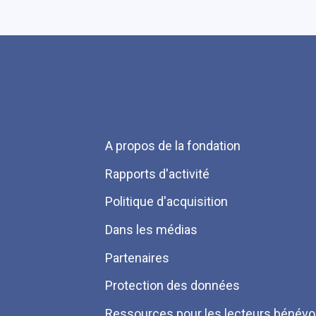
Menu
A propos de la fondation
Pied
Rapports d'activité
de
Politique d'acquisition
page
Dans les médias
Partenaires
Protection des données
Ressources pour les lecteurs bénévo