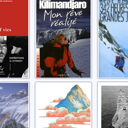
ons à
mon rêve réalisé
les Gran
t
Jorasses
Letrange, Caroline
Robert Mads
Desmaison, 
in, une
Everest, les
Les pilier
ne dans
conquérants:
mer
1852-1953
Tesson, Sylv
cole
Modica, Gilles