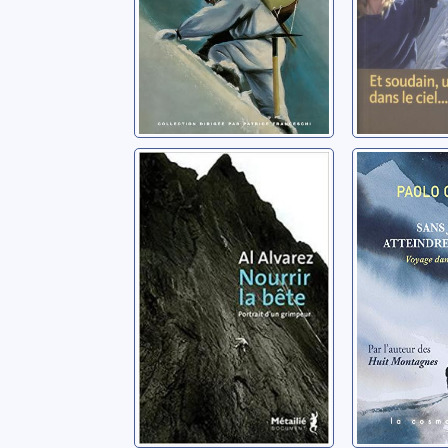
Nourrir la bête
Sans ja
atteindr
Alvarez, Al
sommet
Cognetti, P