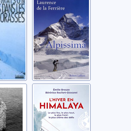
des
La Ferrière, Laurence
de
René
s de la
L'hiver en
Himalaya:
l'ultime défi
ain
Brouze, Emilie