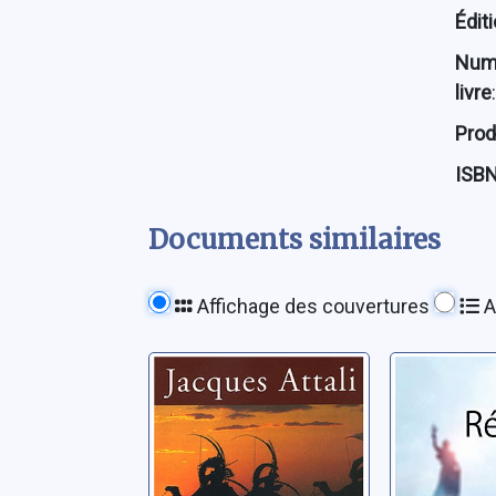
Édit
Num
livre
:
Prod
ISB
Documents similaires
Affichage des couvertures
A
L'homme
Récidiv
nomade
Foessel, M
Attali, Jacques