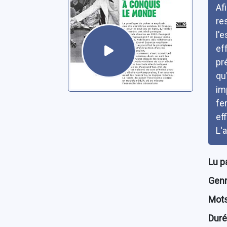
Af
re
l'
ef
pr
qu
im
fe
ef
L'
Lu p
Genre
Mots
Dur