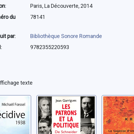
ion
:
Paris, La Découverte, 2014
éro du
78141
uit par
:
Bibliothèque Sonore Romande
N
:
9782355220593
ffichage texte
e 1938
Les patrons et la
La sages
politique: de
femme de
ichaël
Schneider à
Kriss
Seillière
Garrigues, Jean