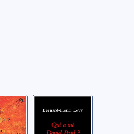
se d'une
Qui a tué Daniel
 radio
Pearl ?
Levy, Bernard-Henri