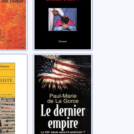
te: dans
Le dernier
'Hubert
empire: le
éry
XXIème siècle
sera-t-il
ois
La Gorce, Paul-Marie de
américain?