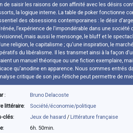
in de saisir les raisons de son affinité avec les désirs co
ssorts, la logique interne. La table de poker fonctionne
essentiel des obsessions contemporaines : le désir d'argen
frénée, l'expérience de l'impondérable dans une société 
évisionnel, mais aussi le mensonge, le bluff et le spectacle
'une religion, le capitalisme ; qu'une inspiration, le marché
pératifs du libéralisme. Il les transmet ainsi à la façon
raient un manuel théorique ou une fiction exemplaire, mai
ficace qu'anodine en apparence. Nous sommes entrés dan
analyse critique de son jeu-fétiche peut permettre de mieux
ar
:
Bruno Delacoste
 littéraire
:
Société/économie/politique
-clés
:
Jeux de hasard
/
Littérature française
ée
:
6h. 50min.