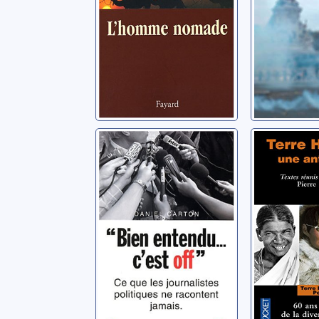
"Bien entendu...
Terre h
c'est off"
une ant
Carton, Daniel
Chalmin, Pi