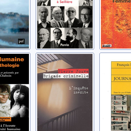
umaine:
Brigade
Journalis
hologie
criminelle:
les pas d
l'enquête inédite
Beuve-M
erre
Jouve, Pierre
Simon, Franç