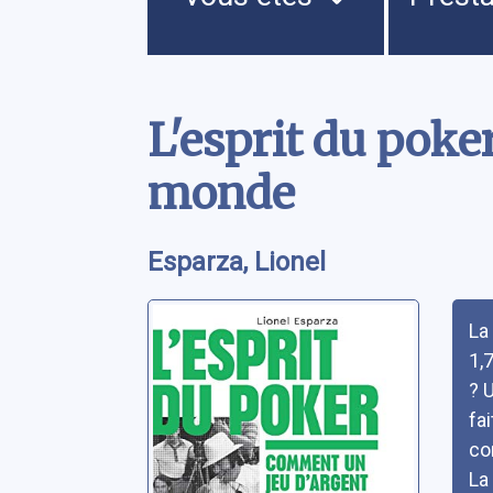
Contenu
L'esprit du poke
monde
Esparza, Lionel
Rés
La
1,
? 
fa
co
La