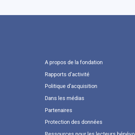
Menu
A propos de la fondation
Pied
Rapports d'activité
de
Politique d'acquisition
page
Dans les médias
Partenaires
Protection des données
Ressources pour les lecteurs bénévo