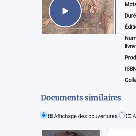
Mots
Dur
Édit
Num
livre
:
Prod
ISB
Coll
Documents similaires
Affichage des couvertures
A
Eugène de
Napoléon