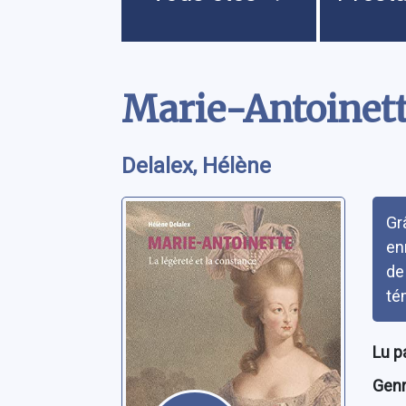
Contenu
Marie-Antoinette
Delalex, Hélène
Rés
Gr
en
de
té
Lu p
Genre