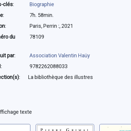
-clés
:
Biographie
ée
:
7h. 58min.
ion
:
Paris, Perrin :, 2021
éro du
78109
uit par
:
Association Valentin Haüy
N
:
9782262088033
ection(s)
:
La bibliothèque des illustres
ffichage texte
: la fin
Le procès Néron
De Gaulle