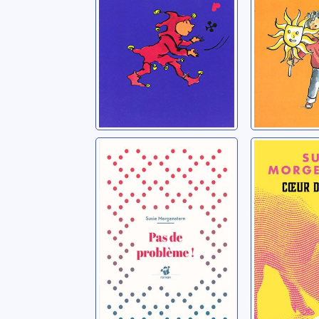
Pas de problème
Coeur d
!
Morgenster
Morgenstern, Susie