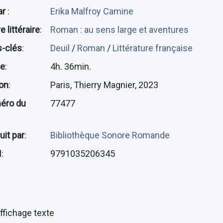
ar
:
Erika Malfroy Camine
 littéraire
:
Roman : au sens large et aventures
-clés
:
Deuil
/
Roman
/
Littérature française
ée
:
4h. 36min.
ion
:
Paris, Thierry Magnier, 2023
éro du
77477
uit par
:
Bibliothèque Sonore Romande
N
:
9791035206345
ffichage texte