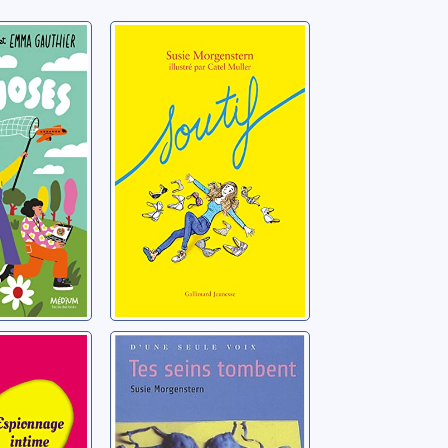
uoses
Soutif
, Susie
Morgenstern, Susie
ge
Tes seins
tombent
, Susie
Morgenstern, Susie