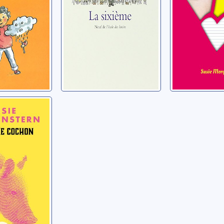
e cochon
n, Susie