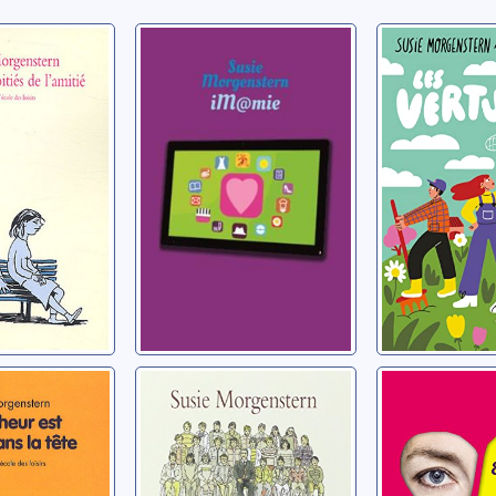
x moitiés
iM@mie
Les vert
tié
Morgenstern, Susie
Morgenstern
n, Susie
eur est
La sixième
Espionna
ans la
intime
Morgenstern, Susie
Morgenstern
n, Susie