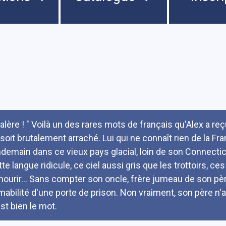
umé
Galère ! " Voilà un des rares mots de français qu'Alex a re
i soit brutalement arraché. Lui qui ne connaît rien de la F
ndemain dans ce vieux pays glacial, loin de son Connecticu
tte langue ridicule, ce ciel aussi gris que les trottoirs, c
mourir... Sans compter son oncle, frère jumeau de son père
amabilité d'une porte de prison. Non vraiment, son père n'au
est bien le mot.