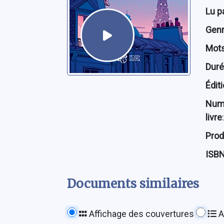
Lu p
Genre
Mots
Dur
Édit
Num
livre
:
Prod
ISB
Documents similaires
Affichage des couvertures
A