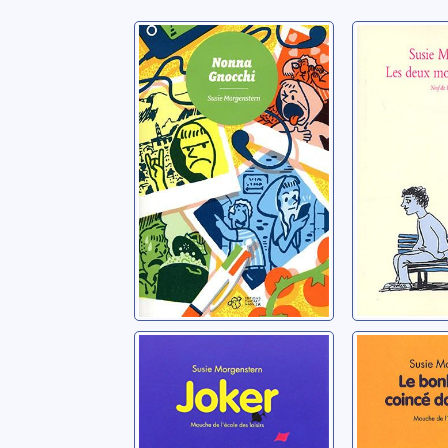
Nonna Gnocchi
Les deu
de l'ami
Morgenstern, Susie
Morgenster
Joker
Le bonh
coincé d
Morgenstern, Susie
tête
Morgenster