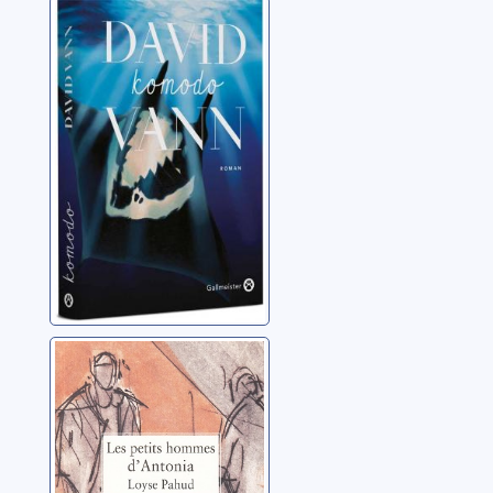
Komodo
Vann, David
Les petits
hommes
d'Antonia
Pahud, Loyse