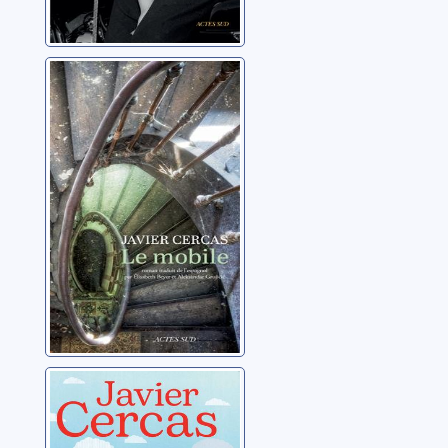
Le mobile
Cercas, Javier
Le fou de Dieu
au bout du
monde