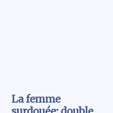
Contenu
La femme
surdouée: double