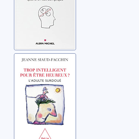
Trop intelligent
pour être
heureux ? :
l'adulte surdoué
Siaud-Facchin, Jeanne