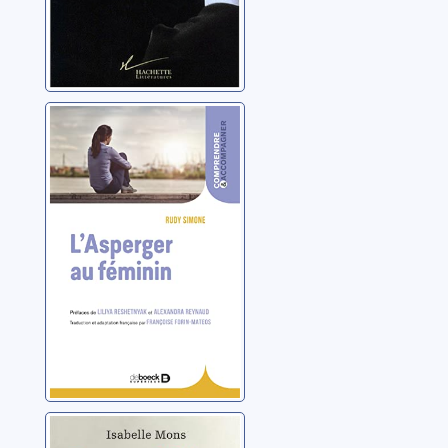
L'Asperger au
féminin
Simone, Rudy
Femmes de