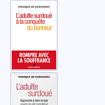
L'adulte surdoué
à la conquête du
bonheur
Kermadec, Monique de
L'adulte surdoué:
apprendre à
faire simple
quand on est
Kermadec, Monique de
compliqué