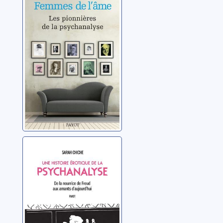
l'âme: douze
pionnières de la
psychanalyse
Mons, Isabelle
Une histoire
érotique de la
psychanalyse: de
la nourrice de
Chiche, Sarah
Freud aux
amants