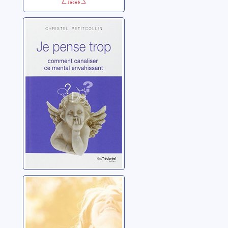
Je pense trop:
comment
canaliser ce
mental
Petitcollin, Christel
envahissant
La femme
solaire: la fin de
la guerre des
sexes