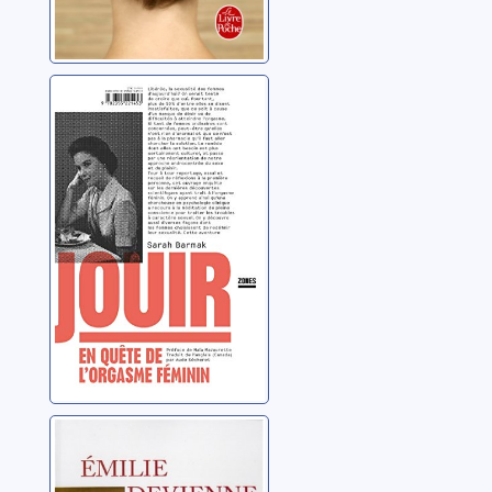
Jouir: en quête
de l’orgasme
féminin
Barmak, Sarah
Être femme sans
être mère: le