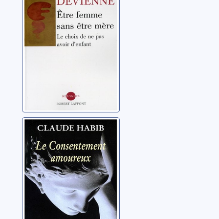
choix de ne pas
avoir d'enfant
Devienne, Émilie
Le
consentement
amoureux:
Rousseau, les
Habib, Claude
femmes et la
cité