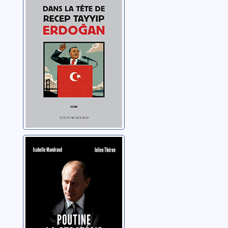
Recep Tayyip
Erdogan
Perrier, Guillaume
Poutine, la
stratégie du
désordre
Mandraud, Isabelle