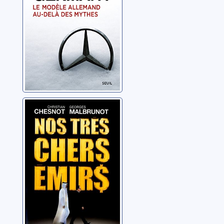
delà des mythes
Nos très chers
émirs: sont-ils
vraiment nos
amis ?
Chesnot, Christian