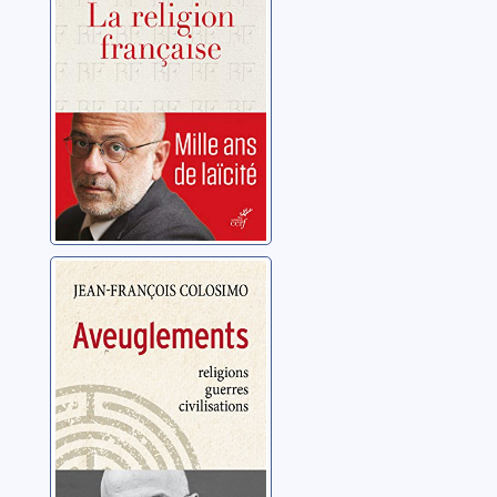
Colosimo, Jean-
François
Aveuglements:
religions,
guerres,
civilisations
Colosimo, Jean-
François