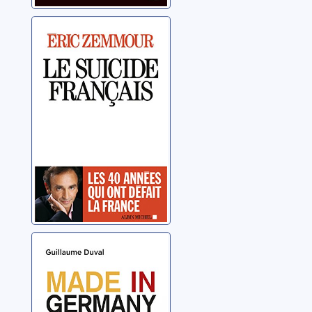
Le suicide
français
Zemmour, Éric
Made in
Germany: le
modèle
allemand au-
Duval, Guillaume