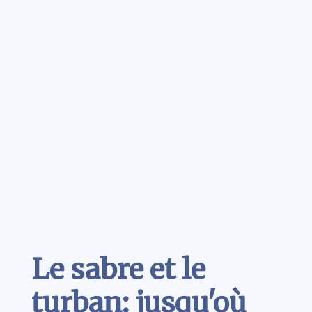
Contenu
Le sabre et le
turban: jusqu'où