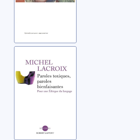
Paroles toxiques,
paroles
bienfaisantes:
pour une éthique
Lacroix, Michel
du langage