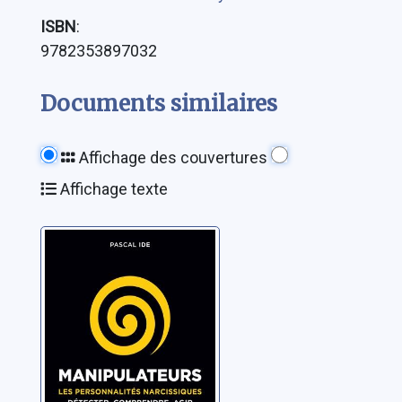
ISBN
:
9782353897032
Documents similaires
Affichage des couvertures
Affichage texte
Manipulateurs:
les personnalités
narcissiques:
détecter,
Ide, Pascal
comprendre, agir