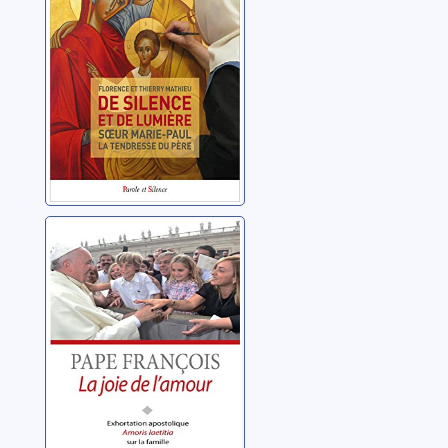
tendresse du
Mathieu, Florence
père
La joie de
l'amour:
exhortation
apostolique
François (pape)
Amoris laetitia
sur l'amour dans
la famille