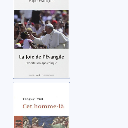
l'Evangile:
exhortation
apostolique
François (pape) pape
Cet homme-là
Viel, Tanguy