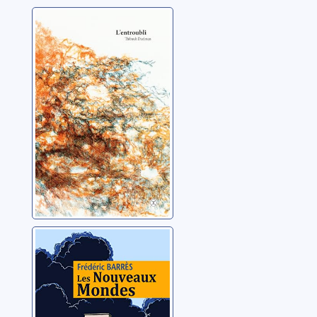
L'Entroubli
Daelman, Thibault
Les nouveaux
mondes
Barrés, Frédéric