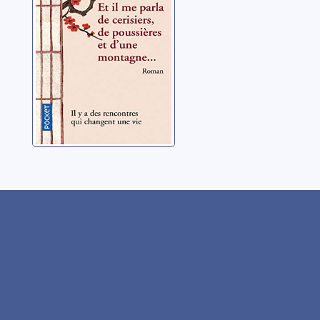
d'une
Paje, Antoine
montagne...