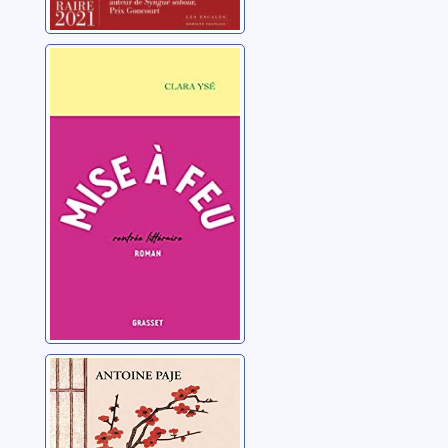
Mise à feu
Ysé, Clara
Et il me parla de
cerisiers, de
poussières et