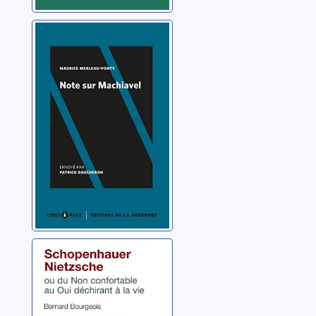
Note sur
Machiavel
Merleau-Ponty, Maurice
Schopenhauer-
Nietzsche ou Du
non confortable
au oui déchirant