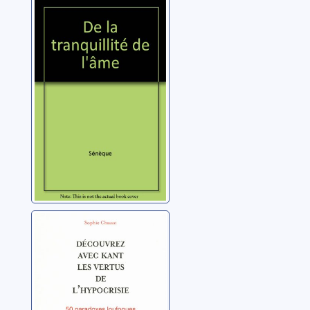
De la tranquillité
de l'âme
Sénèque (0004 av. J.-
C.-0065)
Découvrez avec
Kant les vertus
de l'hypocrisie:
50 paradoxes
Chassat, Sophie
loufoques de