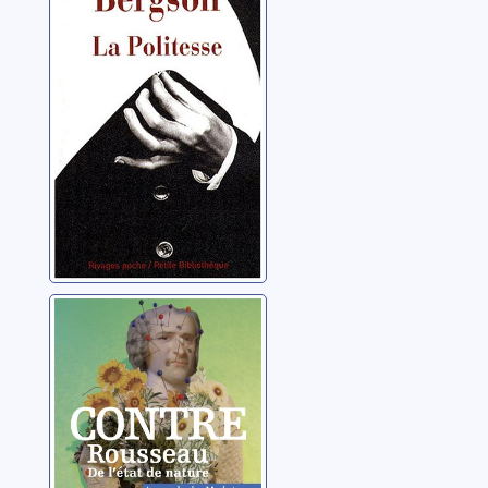
autres essais
Bergson, Henri
Contre Rousseau
(De l'état de
nature)
Maistre, Joseph de