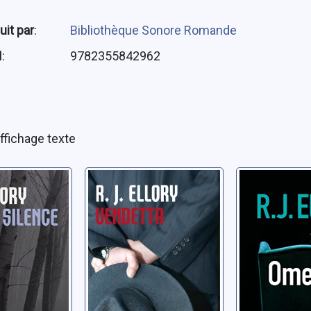
uit par
:
Bibliothèque Sonore Romande
N
:
9782355842962
ffichage texte
silence
Vendetta
Omerta
er Jon
Ellory, Roger Jon
Ellory, Roger