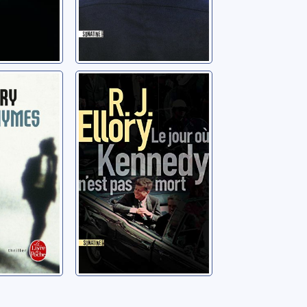
nymes
Le jour où
Kennedy n'est
 Jon
pas mort
Ellory, Roger Jon