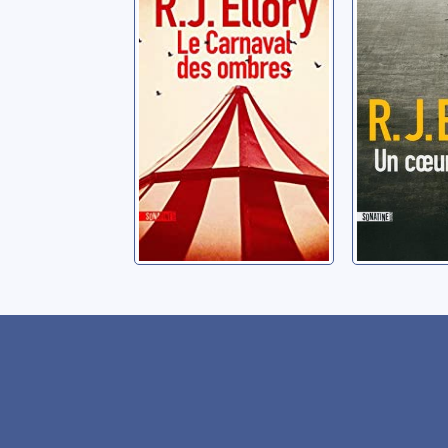
ombres
Ellory, Rog
Ellory, Roger Jon