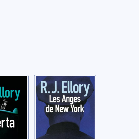
Les anges de
New York
 Jon
Ellory, Roger Jon