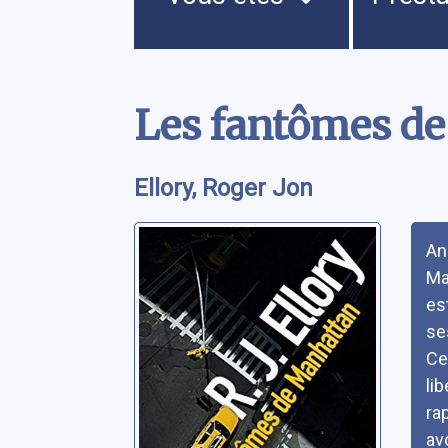
Contenu
Les fantômes d
Ellory, Roger Jon
Rés
Ann
Ma
es
se
Ce
li
ra
avo