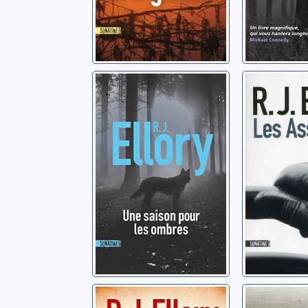
Une saison pour
Les ass
les ombres
Ellory, Rog
Ellory, Roger Jon
Le carnaval des
Un coeu