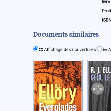
livre
:
Prod
ISB
Documents similaires
Affichage des couvertures
A
Everglades
Seul le 
Ellory, Roger Jon
Ellory, Rog