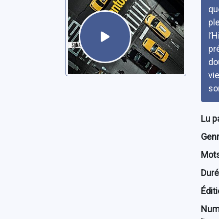
que
pl
l’
pr
do
vi
so
Lu p
Genre
Mots
Dur
Édit
Num