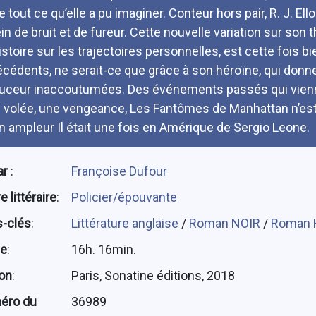
 tout ce qu’elle a pu imaginer. Conteur hors pair, R. J. Ello
ein de bruit et de fureur. Cette nouvelle variation sur son
Histoire sur les trajectoires personnelles, est cette fois 
écédents, ne serait-ce que grâce à son héroïne, qui donne
uceur inaccoutumées. Des événements passés qui vienne
e volée, une vengeance, Les Fantômes de Manhattan n’est
n ampleur Il était une fois en Amérique de Sergio Leone.
ar
:
Françoise Dufour
 littéraire
:
Policier/épouvante
-clés
:
Littérature anglaise
/
Roman NOIR
/
Roman 
ée
:
16h. 16min.
ion
:
Paris, Sonatine éditions, 2018
éro du
36989