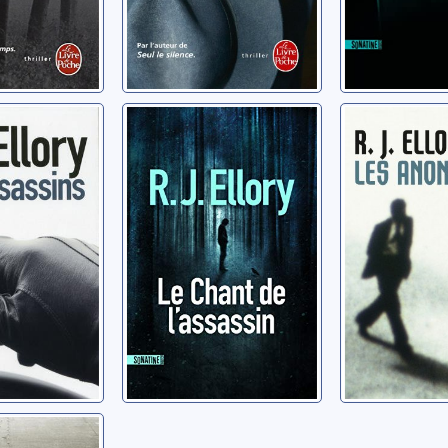
assins
Le chant de
Les ano
l'assassin
er Jon
Ellory, Roger
Ellory, Roger Jon
r sombre