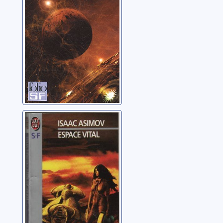
foudroyée
Asimov, Isaac
Espace vital
Asimov, Isaac