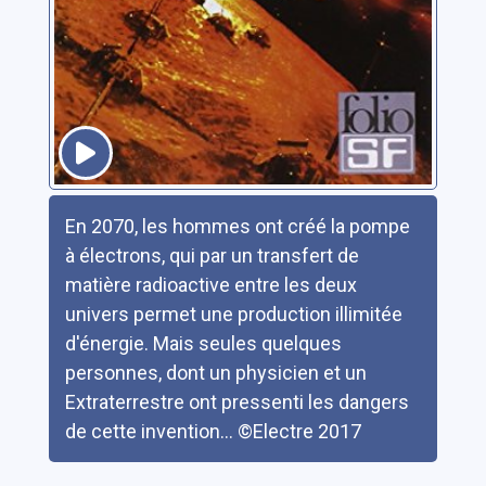
Résumé
En 2070, les hommes ont créé la pompe
à électrons, qui par un transfert de
matière radioactive entre les deux
univers permet une production illimitée
d'énergie. Mais seules quelques
personnes, dont un physicien et un
Extraterrestre ont pressenti les dangers
de cette invention... ©Electre 2017