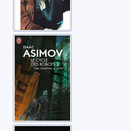
Le cycle des
robots: 03: Les
cavernes d'acier
Asimov, Isaac
Le cycle des