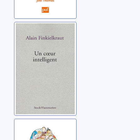
Un coeur
intelligent:
lectures
Finkielkraut, Alain
La littérature, ça
paye !