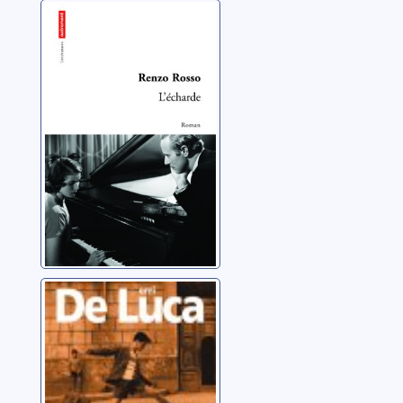
L'écharde
Rosso, Renzo
Trois chevaux:
roman
De Luca, Erri