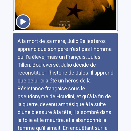
Résumé
A la mort de sa mère, Julio Ballesteros
apprend que son père n'est pas l'homme
qui l'a élevé, mais un Français, Jules
Tillon. Bouleversé, Julio décide de
reconstituer l'histoire de Jules. Il apprend
que celui-ci a été un héros de la
Résistance française sous le
pseudonyme de Houdini, et qu'à la fin de
la guerre, devenu amnésique à la suite
d'une blessure à la tête, il a sombré dans
la folie et le meurtre, et a abandonné la
femme qu'il aimait. En enquêtant sur le