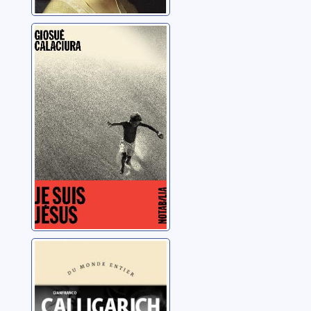
Je suis Jésus
Calaciura, Giosuè
Le dernier été en
ville
Calligarich, Gianfranco