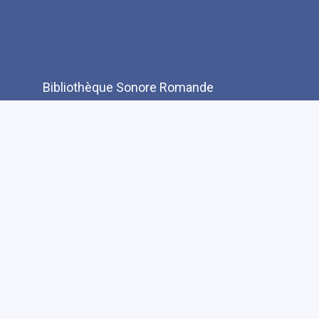
Bibliothèque Sonore Romande
Rue de Genève 17
CH-1003 Lausanne
T: +41(0)21 321 10 10
info@bibliothequesonore.ch
Menu
A propos de la fondation
Pied
Rapports d'activité
de
Politique d'acquisition
page
Dans les médias