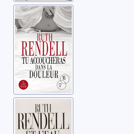
Tu accoucheras
dans la douleur
Rendell, Ruth
Et l'eau devint
sang
Rendell, Ruth