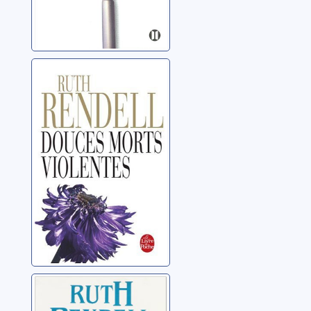
Douces morts
violentes
Rendell, Ruth
La gueule du
loup