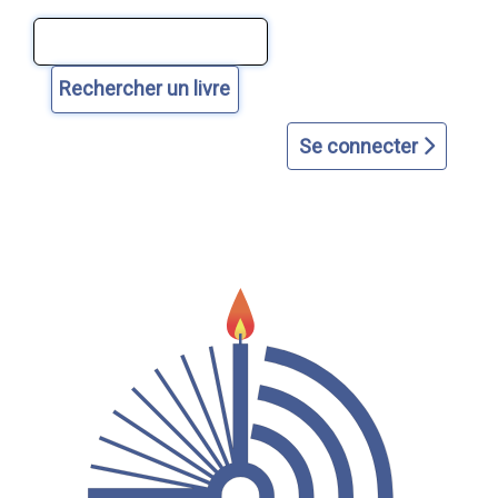
Aller
Aller
Aller
Aller
Aller
au
au
à
à
au
contenu
menu
la
la
plan
principal
principal
page
recherche
du
d'accueil
avancée
site
Se connecter
dans
le
catalogue