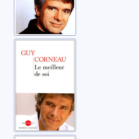
Le meilleur de
soi: le rencontrer,
le nourrir,
l'exprimer
Corneau, Guy