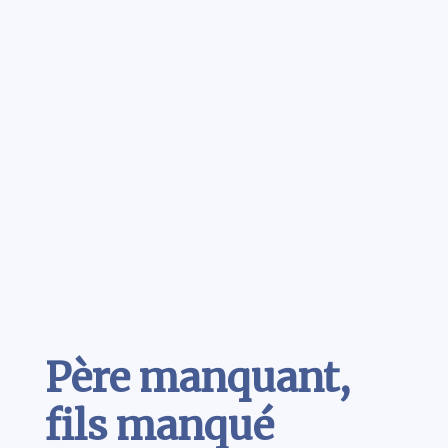
Contenu
Père manquant,
fils manqué