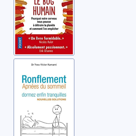
détruire la
planète et
comment l'en
empêcher
Ronflement:
dormez enfin
tranquilles
Kamami, Yves-Victor