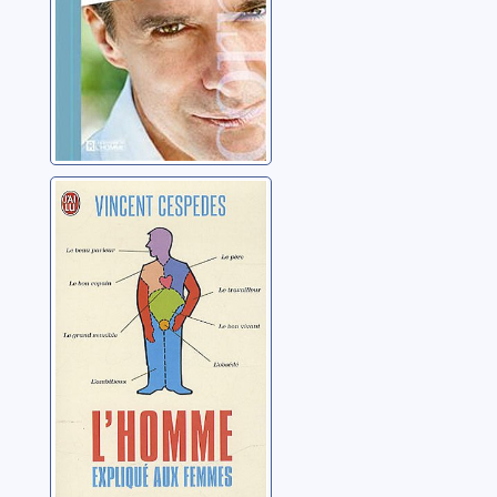
L'homme
expliqué aux
femmes: l'avenir
de la masculinité
Cespedes, Vincent