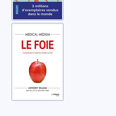
Medical
medium: le foie:
comprendre et
traiter les
William, Anthony
troubles du foie