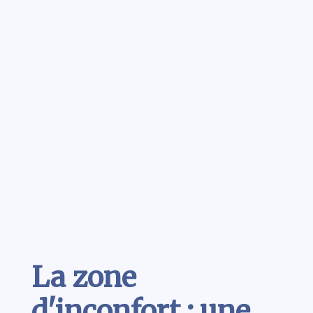
Contenu
La zone
d'inconfort : une