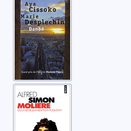
Cissoko, Aya
Molière ou La vie
de Jean-Baptiste
Poquelin
Simon, Alfred