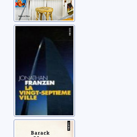
La 27e ville:
roman
Franzen, Jonathan
Les rêves de
mon père: