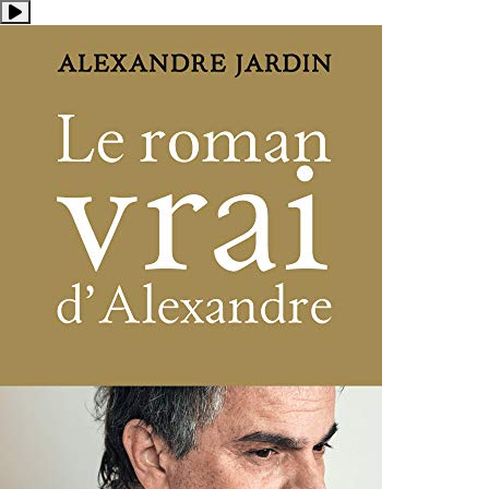
Résumé:"Tandis que mon père s'endort peu à peu contre moi, je