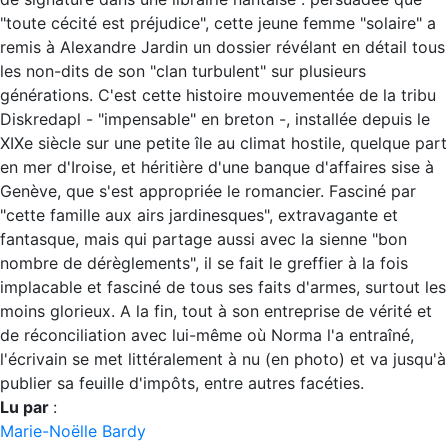
"toute cécité est préjudice", cette jeune femme "solaire" a
remis à Alexandre Jardin un dossier révélant en détail tous
les non-dits de son "clan turbulent" sur plusieurs
générations. C'est cette histoire mouvementée de la tribu
Diskredapl - "impensable" en breton -, installée depuis le
XIXe siècle sur une petite île au climat hostile, quelque part
en mer d'Iroise, et héritière d'une banque d'affaires sise à
Genève, que s'est appropriée le romancier. Fasciné par
"cette famille aux airs jardinesques", extravagante et
fantasque, mais qui partage aussi avec la sienne "bon
nombre de dérèglements", il se fait le greffier à la fois
implacable et fasciné de tous ses faits d'armes, surtout les
moins glorieux. A la fin, tout à son entreprise de vérité et
de réconciliation avec lui-même où Norma l'a entraîné,
l'écrivain se met littéralement à nu (en photo) et va jusqu'à
publier sa feuille d'impôts, entre autres facéties.
Lu par
:
Marie-Noëlle Bardy