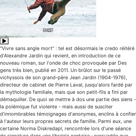
Résumé
"Vivre sans angle mort" : tel est désormais le credo réitéré
d'Alexandre Jardin qui revient, en introduction de ce
nouveau roman, sur l'onde de choc provoquée par Des
gens très bien, publié en 2011. Un brûlot sur le passé
vichyssois de son grand-père Jean Jardin (1904-1976),
directeur de cabinet de Pierre Laval, jusqu'alors fardé par
la mythologie familiale, mais que son petit-fils a fini par
démaquiller. De quoi se mettre à dos une partie des siens -
la polémique fut violente - mais aussi de susciter
d'innombrables témoignages d'anonymes, enclins à confier
à l'auteur leurs propres secrets de famille. Parmi eux, une
certaine Norma Diskredapl, rencontrée lors d'une séance
de signature dans une librairie nantaise : persuadée que