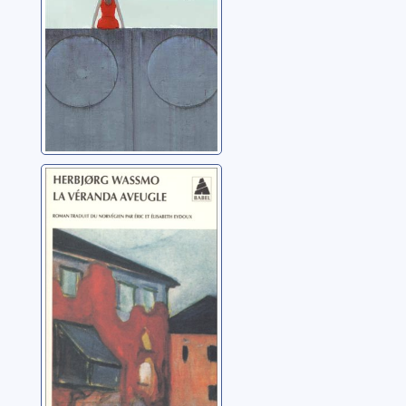
[Trilogie de Tora]:
[01]: La véranda
aveugle
Wassmo, Herbjorg