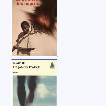
N'Sondé, Wilfried
Les jambes
d'Alice: roman
Bena Djangrang,
Nimrod