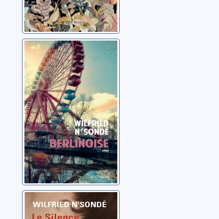
Berlinoise:
roman
N'Sondé, Wilfried
Le silence des
esprits: roman