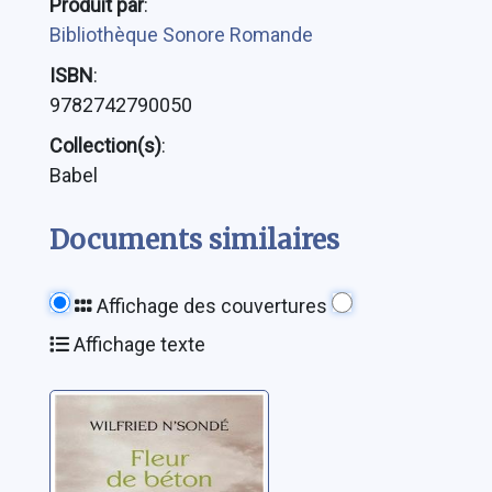
Produit par
:
Bibliothèque Sonore Romande
ISBN
:
9782742790050
Collection(s)
:
Babel
Documents similaires
Affichage des couvertures
Affichage texte
Fleur de béton:
roman
N'Sondé, Wilfried