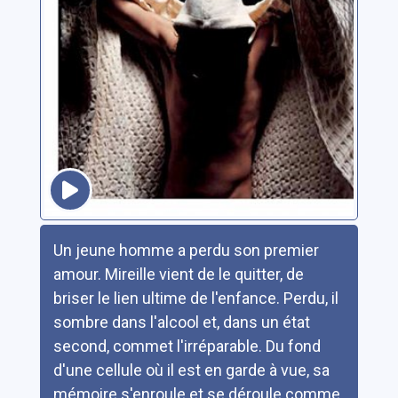
Résumé
Un jeune homme a perdu son premier
amour. Mireille vient de le quitter, de
briser le lien ultime de l'enfance. Perdu, il
sombre dans l'alcool et, dans un état
second, commet l'irréparable. Du fond
d'une cellule où il est en garde à vue, sa
mémoire s'enroule et se déroule comme