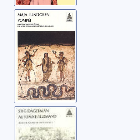
Pompéi: récit
Lundgren, Maja
Automne
allemand
Dagerman, Stig