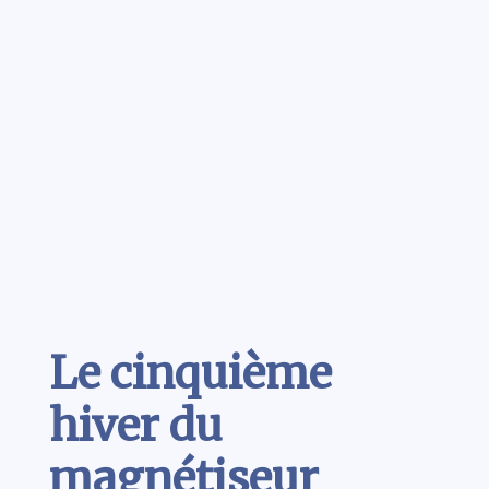
Contenu
Le cinquième
hiver du
magnétiseur