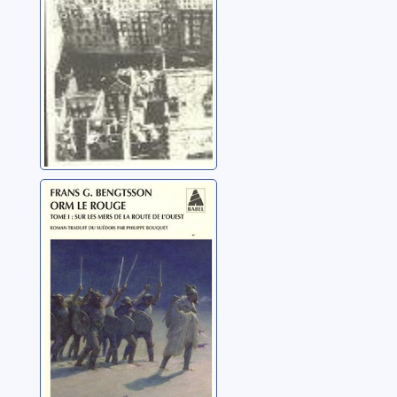
Orm le Rouge:
[1]: Sur les mers
de la route de
l'Ouest
Bengtsson, Frans
Gunnar