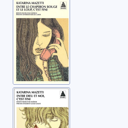
Entre le
chaperon rouge
et le loup, c'est
fini: roman
Mazetti, Katarina
Entre Dieu et
moi, c'est fini:
roman
Mazetti, Katarina