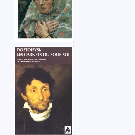
rêveur)
Les carnets du
sous-sol
Dostoïevski, Fedor
Mikhaïlovitch