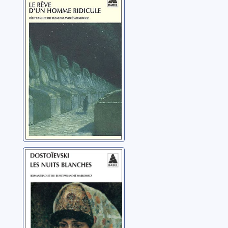
homme ridicule:
un récit
fantastique
Dostoïevski, Fedor
Mikhaïlovitch
Les nuits
blanches: roman
sentimental
(extraits des
Dostoïevski, Fedor
souvenirs d'un
Mikhaïlovitch