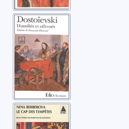
Humiliés et
offensés: roman
en quatre parties
avec épilogue
Dostoïevski, Fedor
Mikhaïlovitch
Le cap des
tempêtes: roman
Berberova, Nina