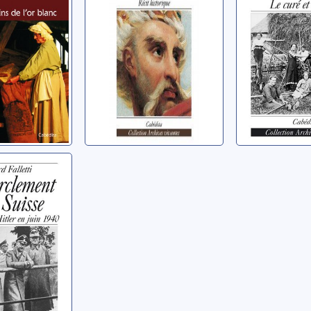
cinquante
Ruty, Lucien
Gay, Annie
curé et l'i
clement
sse: la
 d'Hitler
1940
ouard