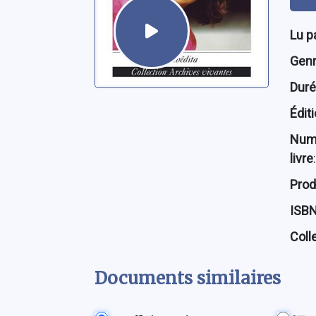
Lu p
Genre
Dur
Édit
Num
livre
:
Prod
ISB
Coll
Documents similaires