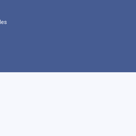
les
Q
Faire un don