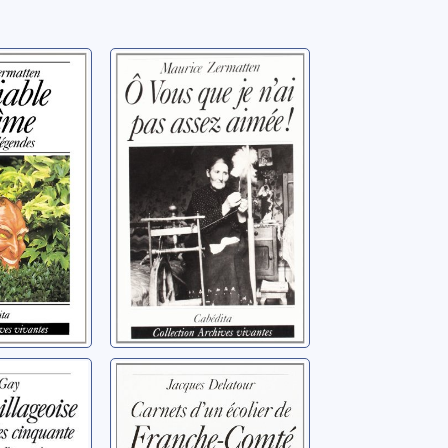
 à l'âme:
O vous que je n'ai
t
pas assez aimée!
]
Zermatten, Maurice
Maurice
nce
Carnets d'un
se dans
écolier de
es
Franche-Comté: