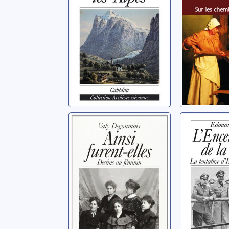
Morrell, Jemima
Ainsi furent-
L'encer
elles: destins au
de la Sui
féminin
tentative
en juin 
Degoumois, Valy
Falletti, Ed