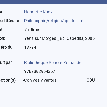
ar
:
Henriette Kunzli
 littéraire
:
Philosophie/religion/spiritualité
ée
:
7h. 8min.
ion
:
Yens sur Morges ;, Ed. Cabédita, 2005
éro du
13724
uit par
:
Bibliothèque Sonore Romande
N
:
9782882954367
ection(s)
:
Archives vivantes
CDU
: