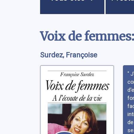
Contenu
Voix de femmes: 
Surdez, Françoise
Rés
" 
co
d'
fo
fa
in
de
se