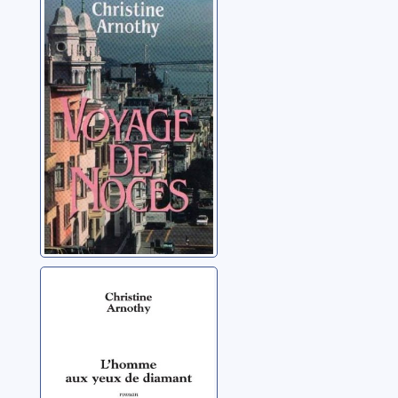
Voyage de noces
Arnothy, Christine
L'homme aux
yeux de diamant:
roman
Arnothy, Christine