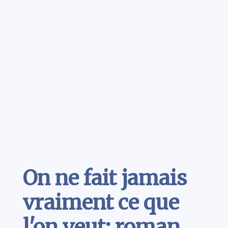
Contenu
On ne fait jamais
vraiment ce que
l'on veut: roman